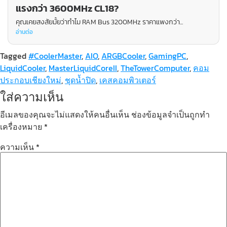
แรงกว่า 3600MHz CL18?
คุณเคยสงสัยมั้ยว่าทำไม RAM Bus 3200MHz ราคาแพงกว่า...
อ่านต่อ
Tagged
#CoolerMaster
,
AIO
,
ARGBCooler
,
GamingPC
,
LiquidCooler
,
MasterLiquidCoreII
,
TheTowerComputer
,
คอม
ประกอบเชียงใหม่
,
ชุดน้ำปิด
,
เคสคอมพิวเตอร์
ใส่ความเห็น
อีเมลของคุณจะไม่แสดงให้คนอื่นเห็น
ช่องข้อมูลจำเป็นถูกทำ
เครื่องหมาย
*
ความเห็น
*