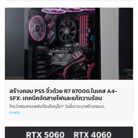
สร้างคอม PS5 จิ๋วด้วย R7 8700G ในเคส A4-
SFX: เทคนิคจัดสายไฟและแก้ความร้อน
ใครว่าคอมทรงพลังต้องใหญ่โต? วันนี้เราจะมาสร้างคอมจ...
อ่านต่อ