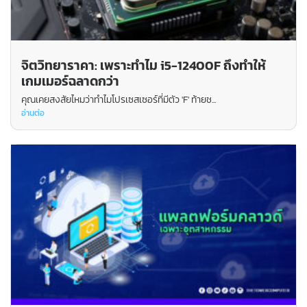
จิตวิทยาราคา: เพราะทำไม i5-12400F ถึงทำให้
เกมเมอร์ฉลาดกว่า
คุณเคยสงสัยไหมว่าทำไมโปรเซสเซอร์ที่มีตัว 'F' ท้ายช...
อ่านต่อ