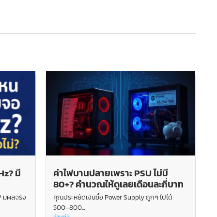
z? มี
ค่าไฟบานปลายเพราะ PSU ไม่มี
80+? คำนวณให้ดูเลยเดือนละกี่บาท
 มีผลจริง
คุณประหยัดเงินซื้อ Power Supply ถูกๆ ไปได้
500–800...
อ่านต่อ