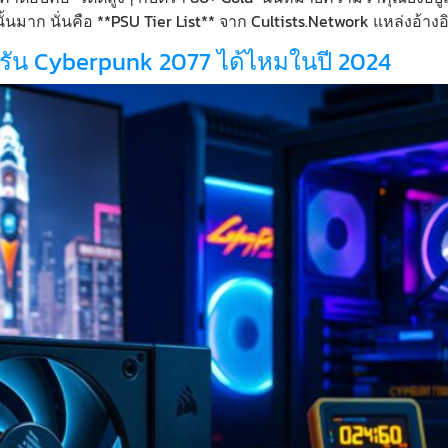
้นมาก นั่นคือ **PSU Tier List** จาก Cultists.Network แหล่งอ้าง
งรัน Cyberpunk 2077 ได้ไหมในปี 2024