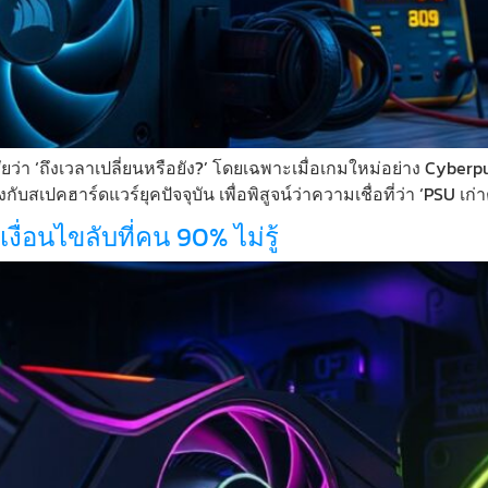
ัยว่า ‘ถึงเวลาเปลี่ยนหรือยัง?’ โดยเฉพาะเมื่อเกมใหม่อย่าง Cyber
เปคฮาร์ดแวร์ยุคปัจจุบัน เพื่อพิสูจน์ว่าความเชื่อที่ว่า ‘PSU เก่า
อนไขลับที่คน 90% ไม่รู้