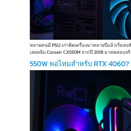
หลายคนมี PSU เก่าติดเครื่องมาหลายปีแล้วเริ่มสงส
เลยหยิบ Corsair CX550M จากปี 2018 มาทดสอบจริงกับส
550W พอไหมสำหรับ RTX 4060? เงื่