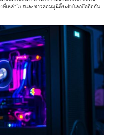
อิงที่เหล่าโปรและชาวคอมมูนิตี้ระดับโลกยึดถือกัน