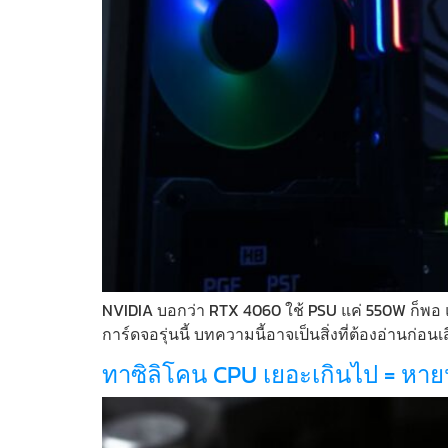
NVIDIA บอกว่า RTX 4060 ใช้ PSU แค่ 550W ก็พอ และ
การ์ดจอรุ่นนี้ บทความนี้อาจเป็นสิ่งที่ต้องอ่านก่อนเ
ทาซิลิโคน CPU เยอะเกินไป = หายนะ