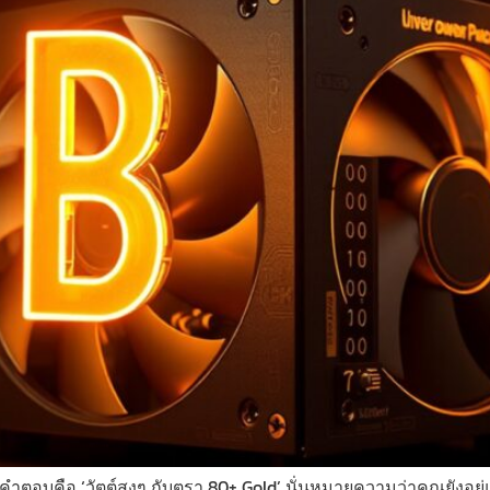
าคำตอบคือ ‘วัตต์สูงๆ กับตรา 80+ Gold’ นั่นหมายความว่าคุณยังอยู