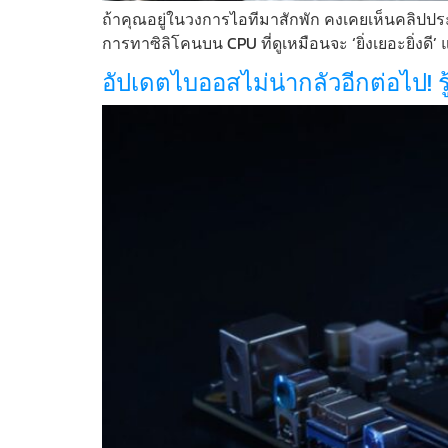
ถ้าคุณอยู่ในวงการไอทีมาสักพัก คงเคยเห็นคลิปประ
การทาซิลิโคนบน CPU ที่ดูเหมือนจะ ‘ยิ่งเยอะยิ่งดี’
อัปเดตไบออสไม่น่ากลัวอีกต่อไป! รู