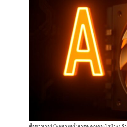
ซื้อพาวเวอร์ซัพพลายครั้งล่าสุด คุณดูอะไรบ้าง? ถ้