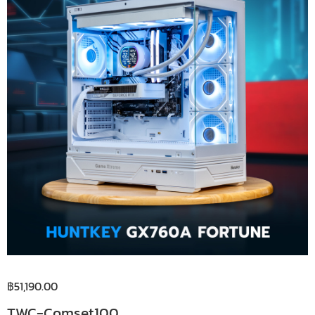
฿
51,190.00
TWC-Comset100