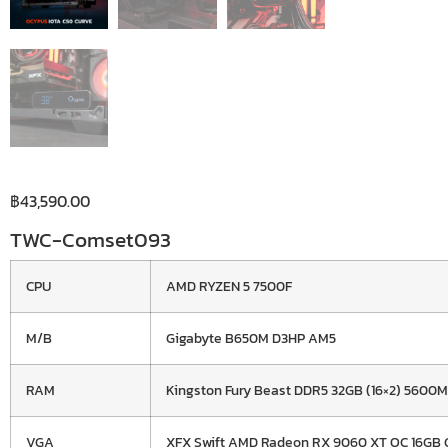
฿
43,590.00
TWC-Comset093
CPU
AMD RYZEN 5 7500F
M/B
Gigabyte B650M D3HP AM5
RAM
Kingston Fury Beast DDR5 32GB (16×2) 5600
VGA
XFX Swift AMD Radeon RX 9060 XT OC 16GB