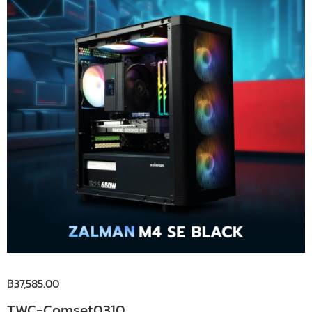
฿
37,585.00
TWC-Comset0310