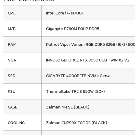
CPU
Intel Core i7-14700F
M/B
Gigabyte B760M D3HP DDR5
RAM
Patriot Viper Venom RGB DDR5 32GB (16×2) 6
VGA
INNO3D GEFORCE RTX 3050 6GB TWIN X2 V2
SSD
GIGABYTE 4000E 1TB NVMe Gen4
PSU
Thermaltake TR2 S 650W (80+)
CASE
Zalman M4 SE (BLACK)
COOLING
Zalman CNPS9X ECC DS (BLACK)