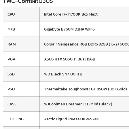
TWC-Comset0305
CPU
Intel Core i7-14700K Box Next
M/B
Gigabyte B760M D3HP WiFi6
RAM
Corsair Vengeance RGB DDR5 32GB (16×2) 60
VGA
ASUS RTX 5060 Ti Dual 16GB
SSD
WD Black SN7100 1TB
PSU
Thermaltake Toughpower GT 850W (80+ Gold)
CASE
WJCoolman Dreamer LCD Mini (Black)
COOLING
Arctic Liquid Freezer III Pro 240