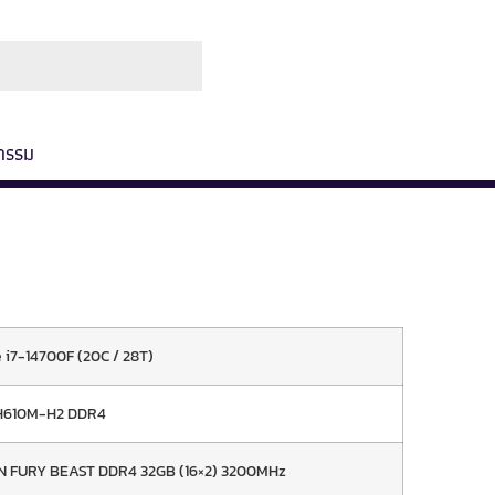
ช่องทางการชำระ
เกี่ยวกับเรา
กรรม
e i7-14700F (20C / 28T)
H610M-H2 DDR4
 FURY BEAST DDR4 32GB (16×2) 3200MHz