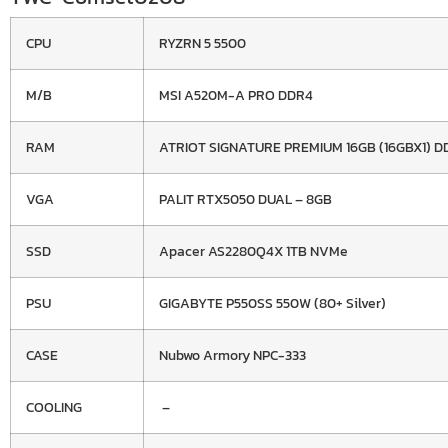
CPU
RYZRN 5 5500
M/B
MSI A520M-A PRO DDR4
RAM
ATRIOT SIGNATURE PREMIUM 16GB (16GBX1) D
VGA
PALIT RTX5050 DUAL – 8GB
SSD
Apacer AS2280Q4X 1TB NVMe
PSU
GIGABYTE P550SS 550W (80+ Silver)
CASE
Nubwo Armory NPC-333
COOLING
–