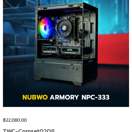
฿
22,080.00
TWC-Comset0208