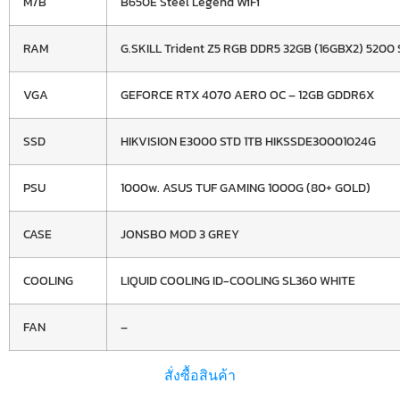
M/B
B650E Steel Legend WiFi
RAM
G.SKILL Trident Z5 RGB DDR5 32GB (16GBX2) 5200 S
VGA
GEFORCE RTX 4070 AERO OC – 12GB GDDR6X
SSD
HIKVISION E3000 STD 1TB HIKSSDE30001024G
PSU
1000w. ASUS TUF GAMING 1000G (80+ GOLD)
CASE
JONSBO MOD 3 GREY
COOLING
LIQUID COOLING ID-COOLING SL360 WHITE
FAN
–
สั่งซื้อสินค้า