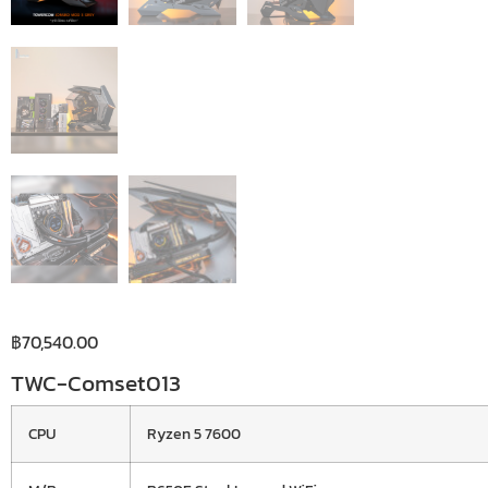
฿
70,540.00
TWC-Comset013
CPU
Ryzen 5 7600