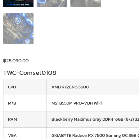
฿
28,090.00
TWC-Comset0108
CPU
AMD RYZEN 5 5600
M/B
MSI B550M PRO-VDH WiFi
RAM
Blackberry Maximus Gray DDR4 16GB (8×2) 
VGA
GIGABYTE Radeon RX 7600 Gaming OC 8GB