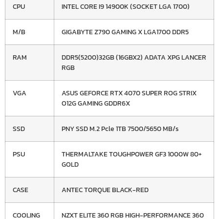
CPU
INTEL CORE I9 14900K (SOCKET LGA 1700)
M/B
GIGABYTE Z790 GAMING X LGA1700 DDR5
RAM
DDR5(5200)32GB (16GBX2) ADATA XPG LANCER
RGB
VGA
ASUS GEFORCE RTX 4070 SUPER ROG STRIX
O12G GAMING GDDR6X
SSD
PNY SSD M.2 Pcle 1TB 7500/5650 MB/s
PSU
THERMALTAKE TOUGHPOWER GF3 1000W 80+
GOLD
CASE
ANTEC TORQUE BLACK-RED
COOLING
NZXT ELITE 360 RGB HIGH-PERFORMANCE 360