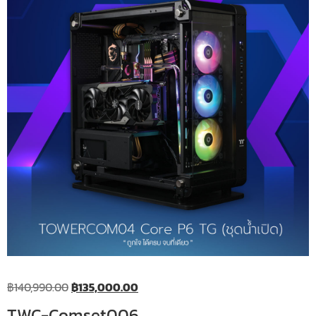
฿
140,990.00
฿
135,000.00
TWC-Comset006