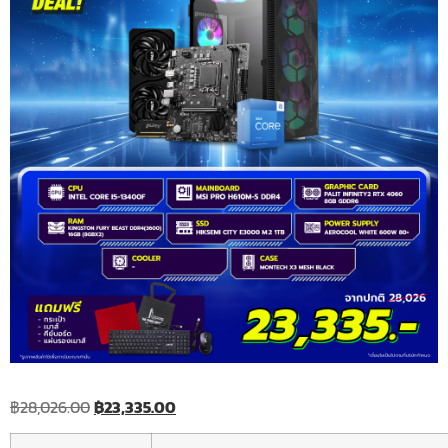
฿
28,026.00
฿
23,335.00