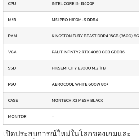
CPU
INTEL CORE I5-13400F
M/B
MSI PRO H610M-S DDR4
RAM
KINGSTON FURY BEAST DDR4 16GB (3600) 8
VGA
PALIT INFINTY2 RTX 4060 8GB GDDR6
SSD
HIKSEMI CITY E3000 M.2 1TB
PSU
AEROCOOL WHITE 600W 80+
CASE
MONTECH X3 MESH BLACK
MONITOR
–
เปิดประสบการณ์ใหม่ในโลกของเกมและ