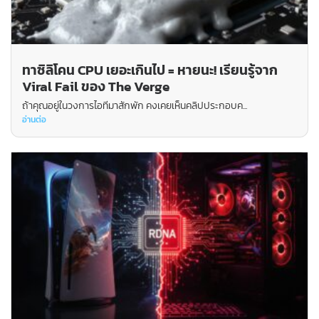
ทาซิลิโคน CPU เยอะเกินไป = หายนะ! เรียนรู้จาก
Viral Fail ของ The Verge
ถ้าคุณอยู่ในวงการไอทีมาสักพัก คงเคยเห็นคลิปประกอบค...
อ่านต่อ