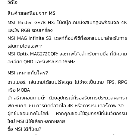
วิดีโอ
สินค้ายอดนิยมจาก MSI
MSI Raider GE78 HX: โน้ตบุ๊กเกมมิ่งสเปคสูงพร้อมจอ 4K
และไฟ RGB รอบเครื่อง
MSI MAG Infinite S3: เดสก์ท็อปพีซีที่ออกแบบมาสำหรับการ
เล่นเกมโดยเฉพาะ
MSI Optix MAG272CQR: จอภาพโค้งสำหรับเกมมิ่ง ที่มีความ
ละเอียด QHD และรีเฟรชเรต 165Hz
MSI เหมาะกับใคร?
เกมเมอร์: เล่นเกมได้แบบไร้สะดุด ไม่ว่าจะเป็นเกม FPS, RPG
หรือ MOBA
นักสร้างคอนเทนต์: ด้วยอุปกรณ์ที่รองรับการประมวลผลกรา
ฟิกหนักๆ เช่น การตัดต่อวิดีโอ 4K หรือการเรนเดอร์ภาพ 3D
ผู้ที่ชื่นชอบเทคโนโลยี: หากคุณชอบใช้อุปกรณ์ที่มีนวัตกรรม
ใหม่ MSI มีให้เลือกหลากหลาย
ซื้อ MSI ได้ที่ไหน?