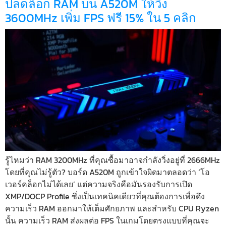
ปลดล็อก RAM บน A520M ให้วิ่ง
3600MHz เพิ่ม FPS ฟรี 15% ใน 5 คลิก
รู้ไหมว่า RAM 3200MHz ที่คุณซื้อมาอาจกำลังวิ่งอยู่ที่ 2666MHz
โดยที่คุณไม่รู้ตัว? บอร์ด A520M ถูกเข้าใจผิดมาตลอดว่า ‘โอ
เวอร์คล็อกไม่ได้เลย’ แต่ความจริงคือมันรองรับการเปิด
XMP/DOCP Profile ซึ่งเป็นเทคนิคเดียวที่คุณต้องการเพื่อดึง
ความเร็ว RAM ออกมาให้เต็มศักยภาพ และสำหรับ CPU Ryzen
นั้น ความเร็ว RAM ส่งผลต่อ FPS ในเกมโดยตรงแบบที่คุณจะ