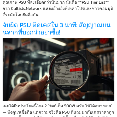
คุณภาพ PSU ที่ละเอียดกว่านั้นมาก นั่นคือ **PSU Tier List**
จาก Cultists.Network แหล่งอ้างอิงที่เหล่าโปรและชาวคอมมูนิ
ตี้ระดับโลกยึดถือกัน
จับผิด PSU ติดเคสใน 3 นาที: สัญญาณบน
ฉลากที่บอกว่าอย่าซื้อ!
เคยได้ยินประโยคนี้ไหม? ‘วัตต์เต็ม 500W ครับ ใช้ได้สบายเลย’
— ฟังดูน่าเชื่อถือ แต่ความจริงคือ PSU ที่แถมมากับเคสราคาถูก