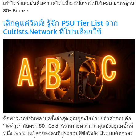
เท่าไหร่ และมันคุ้มค่าแค่ไหนที่จะอัปเกรดไปใช้ PSU มาตรฐาน
80+ Bronze
เลิกดูแค่วัตต์! รู้จัก PSU Tier List จาก
Cultists.Network ที่โปรเลือกใช้
ซื้อพาวเวอร์ซัพพลายครั้งล่าสุด คุณดูอะไรบ้าง? ถ้าคำตอบคือ
‘วัตต์สูงๆ กับตรา 80+ Gold’ นั่นหมายความว่าคุณยังอยู่แค่ขั้นที่
หนึ่ง เพราะในโลกของคนที่ประกอบพีซีจริงจัง มีระบบคัดกรอง