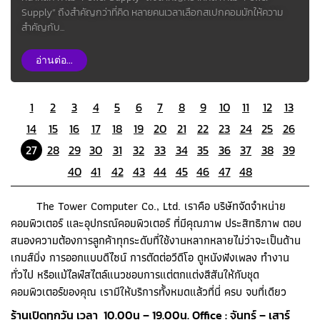
Supply” ถึงสำคัญกว่าที่คิด หลายคนเวลาเลือกสเปกคอมมักให้ความ
สำคัญกับ...
อ่านต่อ...
1
2
3
4
5
6
7
8
9
10
11
12
13
14
15
16
17
18
19
20
21
22
23
24
25
26
27
28
29
30
31
32
33
34
35
36
37
38
39
40
41
42
43
44
45
46
47
48
The Tower Computer Co., Ltd. เราคือ บริษัทจัดจำหน่าย
คอมพิวเตอร์ และอุปกรณ์คอมพิวเตอร์ ที่มีคุณภาพ ประสิทธิภาพ ตอบ
สนองความต้องการลูกค้าทุกระดับที่ใช้งานหลากหลายไม่ว่าจะเป็นด้าน
เกมส์มิ่ง การออกแบบดีไซน์ การตัดต่อวีดีโอ ดูหนังฟังเพลง ทำงาน
ทั่วไป หรือแม้ไลฟ์สไตล์แนวชอบการแต่ตกแต่งสีสันให้กับชุด
คอมพิวเตอร์ของคุณ เรามีให้บริการทั้งหมดแล้วที่นี่ ครบ จบที่เดียว
ร้านเปิดทุกวัน เวลา 10.00น – 19.00น. Office : จันทร์ – เสาร์