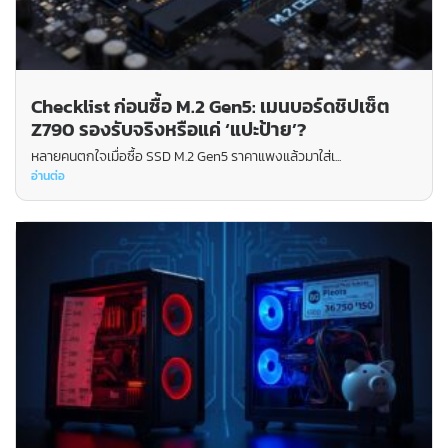
Checklist ก่อนซื้อ M.2 Gen5: เมนบอร์ดชิปเซ็ต
Z790 รองรับจริงหรือแค่ ‘แปะป้าย’?
หลายคนตกใจเมื่อซื้อ SSD M.2 Gen5 ราคาแพงแล้วมาใส่เ...
อ่านต่อ