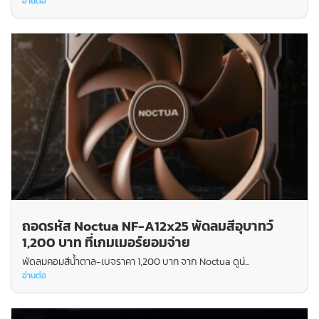
อ่านต่อ
ถอดรหัส Noctua NF-A12x25 พัดลมสีอุบาทว์
1,200 บาท ที่เกมเมอร์ยอมจ่าย
พัดลมคอมสีน้ำตาล-เบจราคา 1,200 บาท จาก Noctua ดูน่...
อ่านต่อ