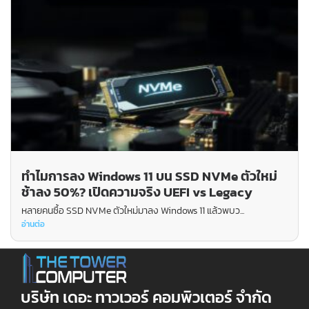
ทำไมการลง Windows 11 บน SSD NVMe ตัวใหม่
ช้าลง 50%? เปิดความจริง UEFI vs Legacy
หลายคนซื้อ SSD NVMe ตัวใหม่มาลง Windows 11 แล้วพบว...
อ่านต่อ
บริษัท เดอะ ทาวเวอร์ คอมพิวเตอร์ จำกัด