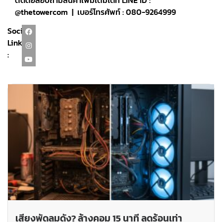
@thetowercom | เบอร์โทรศัพท์ : 080-9264999
Social
Link
:
เสียงพัดลมดัง? ล้างคอม 15 นาที ลดร้อนเท่า