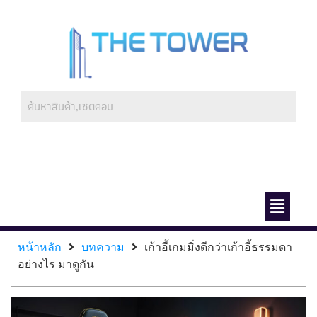
ช่องทางการชำระ
เกี่ยวกับเรา
หน้าหลัก
บทความ
เก้าอี้เกมมิ่งดีกว่าเก้าอี้ธรรมดา
อย่างไร มาดูกัน