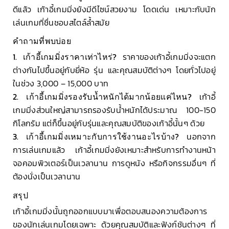
ดีแล้ว เก้าอี้เกมมิ่งยังมีดีไซน์สวยงาม โดดเด่น เหมาะกับนัก
เล่นเกมที่ชื่นชอบสไตล์ล้ำสมัย
คำถามที่พบบ่อย
1. เก้าอี้เกมมิ่งราคาเท่าไหร่?
ราคาของเก้าอี้เกมมิ่งจะแตก
ต่างกันไปขึ้นอยู่กับยี่ห้อ รุ่น และคุณสมบัติต่างๆ โดยทั่วไปอยู่
ในช่วง 3,000 – 15,000 บาท
2. เก้าอี้เกมมิ่งรองรับน้ำหนักได้มากน้อยแค่ไหน?
เก้าอี้
เกมมิ่งส่วนใหญ่สามารถรองรับน้ำหนักได้ประมาณ 100-150
กิโลกรัม แต่ก็ขึ้นอยู่กับรุ่นและคุณสมบัติของเก้าอี้นั้นๆ ด้วย
3. เก้าอี้เกมมิ่งเหมาะกับการใช้งานอะไรบ้าง?
นอกจาก
การเล่นเกมแล้ว เก้าอี้เกมมิ่งยังเหมาะสำหรับการทำงานหน้า
จอคอมพิวเตอร์เป็นเวลานาน การดูหนัง หรือกิจกรรมอื่นๆ ที่
ต้องนั่งเป็นเวลานาน
สรุป
เก้าอี้เกมมิ่งนั้นถูกออกแบบมาเพื่อตอบสนองความต้องการ
ของนักเล่นเกมโดยเฉพาะ ด้วยคุณสมบัติและฟังก์ชันต่างๆ ที่