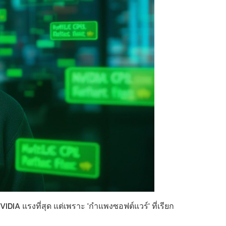
DIA แรงที่สุด แต่เพราะ 'กำแพงซอฟต์แวร์' ที่เรียก