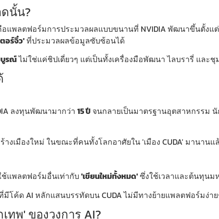
ดนั้น?
ือแพลตฟอร์มการประมวลผลแบบขนานที่ NVIDIA พัฒนาขึ้นตั้งแต่ปี 
อร์จิ๋ว'
ที่ประมวลผลข้อมูลซับซ้อนได้
บูรณ์
ไม่ใช่แค่ชิปเดี่ยวๆ แต่เป็นทั้งเครื่องมือพัฒนา ไลบรารี่ และ
้
VIDIA ลงทุนพัฒนามากว่า
15 ปี
จนกลายเป็นมาตรฐานอุตสาหกรรม นักพ
้างเมืองใหม่ ในขณะที่คนทั้งโลกอาศัยใน 'เมือง CUDA' มานานแล
ใช้แพลตฟอร์มอื่นเท่ากับ
'เขียนใหม่ทั้งหมด'
ซึ่งใช้เวลาและต้นทุน
 ที่มีโค้ด AI หลักแสนบรรทัดบน CUDA ไม่มีทางย้ายแพลตฟอร์มง่าย
กเทพ' ของวงการ AI?